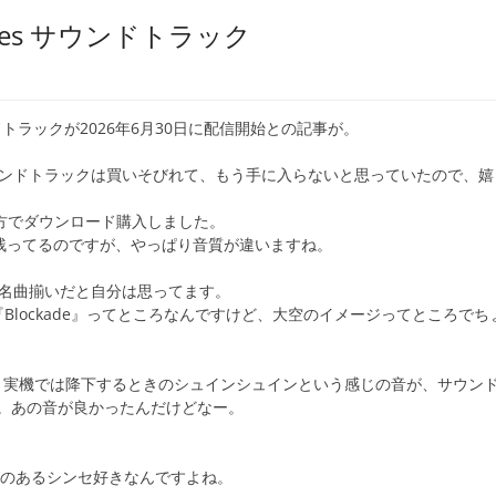
d Skies サウンドトラック
トラックが2026年6月30日に配信開始との記事が。
サウンドトラックは買いそびれて、もう手に入らないと思っていたので、嬉
aの方でダウンロード購入しました。
が残ってるのですが、やっぱり音質が違いますね。
て名曲揃いだと自分は思ってます。
か『Blockade』ってところなんですけど、大空のイメージってところでち
e』で、実機では降下するときのシュインシュインという感じの音が、サウン
。あの音が良かったんだけどなー。
びのあるシンセ好きなんですよね。