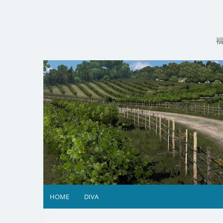
コ
ン
テ
ン
ツ
へ
ス
キ
ッ
プ
HOME
DIVA