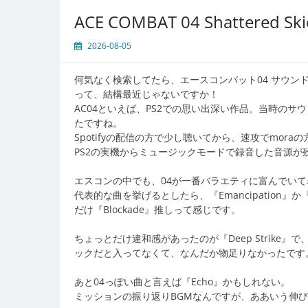
ACE COMBAT 04 Shattere
2026-08-05
何気なく検索してたら、エースコンバット04 サウンド
って、結構最近じゃないですか！
AC04といえば、PS2での思い出深い作品。当時の
たですね。
Spotifyの配信の方で少し聴いてから、速攻でmor
PS2の実機からミュージックモードで録音した音源
エスコンの中でも、04が一番バラエティに富んでい
代表的な曲を挙げるとしたら、『Emancipation』
だけ『Blockade』推しって感じです。
ちょっとだけ違和感があったのが『Deep Strik
ックだと入ってなくて、なんだか物足りなかったです
あと04っぽい曲と言えば『Echo』かもしれない。
ミッションの振り返りBGMなんですが、ああいう伸