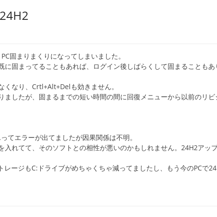
24H2
すが、PC固まりまくりになってしまいました。
既に固まってることもあれば、ログイン後しばらくして固まることもあ
り、Crtl+Alt+Delも効きません。
りましたが、固まるまでの短い時間の間に回復メニューから以前のリビ
めませんってエラーが出てましたが因果関係は不明。
ってのを入れてて、そのソフトとの相性が悪いのかもしれません。24H2アッ
トレージもC:ドライブがめちゃくちゃ減ってましたし、もう今のPCで24