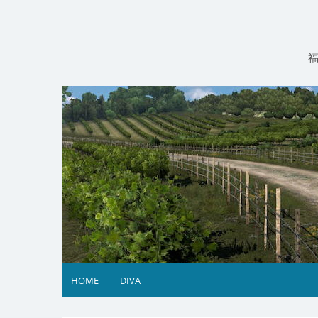
コ
ン
テ
ン
ツ
へ
ス
キ
ッ
プ
HOME
DIVA