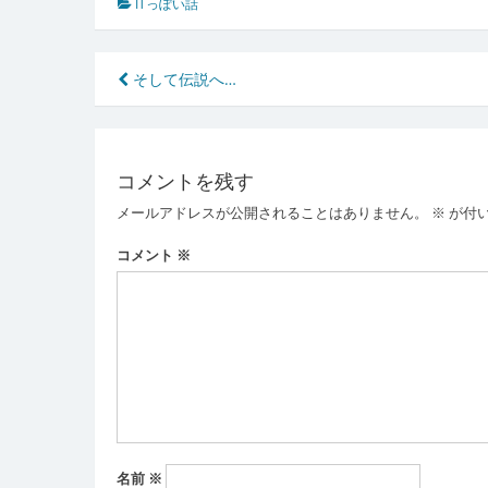
ITっぽい話
投
そして伝説へ…
稿
ナ
コメントを残す
ビ
メールアドレスが公開されることはありません。
※
が付
ゲ
ー
コメント
※
シ
ョ
ン
名前
※