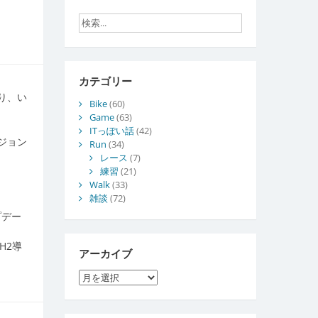
カテゴリー
り、い
Bike
(60)
Game
(63)
ITっぽい話
(42)
ジョン
Run
(34)
レース
(7)
練習
(21)
Walk
(33)
雑談
(72)
プデー
H2導
アーカイブ
ア
ー
カ
イ