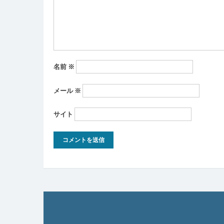
ョ
ン
名前
※
メール
※
サイト