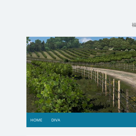
コ
ン
テ
ン
ツ
へ
ス
キ
ッ
プ
HOME
DIVA