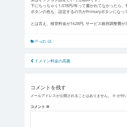
下にちっちゃく1,078円/年って書かれてなかったら
ボタンの色も、設定するの方がPrimaryボタンにな
とは言え、移管料金が1628円, サービス維持調整費が
ITっぽい話
投
ドメイン料金の高騰
稿
ナ
コメントを残す
ビ
メールアドレスが公開されることはありません。
※
が付
ゲ
ー
コメント
※
シ