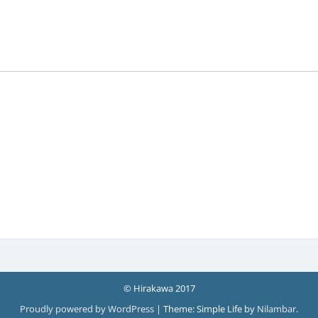
© Hirakawa 2017
Proudly powered by WordPress
|
Theme: Simple Life by
Nilambar
.