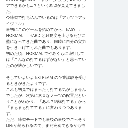
アできるかも…？という希望が見えてきまし
た。
今練習で打ち込んでいるのは「アカツキアラ
イヴァル」
最初にこのゲームを始めてから、EASY →
NORMAL → HARD と難易度を上げるたびに
壁になってきた曲であり、同時に自分の実力
を引き上げてくれた曲でもあります。
初めた頃、NORMAL でやみくもに連打して
は「こんなの打てるはずがない」と思ってい
たのが懐かしいです。
そしていよいよ EXTREAM の卒業試験を受け
るときがきたようです。
これも初見ではまったく打てる気がしません
でしたが、次第に素直なノーツの配置だとい
うことがわかり、「あれ？結構打てる」から
「まぁまぁ打ててる」に変わりつつありま
す。
ただ、練習モードでも最後の最後でごっそり
LIFEが削られるので、まだ完奏できるかも怪