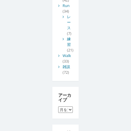
Run
(34)
レ
ー
ス
(7)
練
習
(21)
Walk
(33)
雑談
(72)
アーカ
イブ
ア
ー
カ
イ
ブ