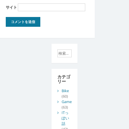
サイト
カテゴ
リー
Bike
(60)
Game
(63)
ITっ
ぽい
話
(42)