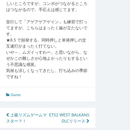
しいところですが、コンボがつながるところ
はつながるので、手応えは感じてます。
並行して「アゲアゲアゲイン」も練習で打っ
てますが、こちらはまったく歯が立たないで
す。
★8.5 で頻発する、同時押しと単発押しの交
互連打がまったく打てない。
いや～、ムズイっすわー。と思いながら、な
ぜかこの難しさが心地よかったりもするとい
う不思議な感覚。
気候も涼しくなってきたし、打ち込みの季節
ですね！
Game
投
上級リズムゲームマ
ETS2 WEST BALKANS
スター？！
DLCリリース
稿