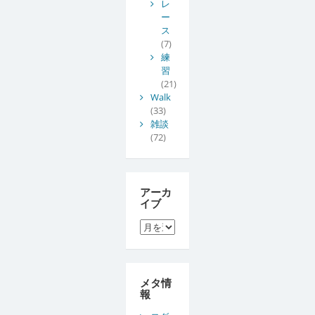
レ
ー
ス
(7)
練
習
(21)
Walk
(33)
雑談
(72)
アーカ
イブ
ア
ー
カ
イ
ブ
メタ情
報