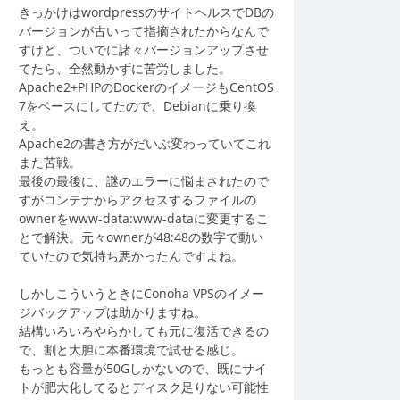
きっかけはwordpressのサイトヘルスでDBの
バージョンが古いって指摘されたからなんで
すけど、ついでに諸々バージョンアップさせ
てたら、全然動かずに苦労しました。
Apache2+PHPのDockerのイメージもCentOS
7をベースにしてたので、Debianに乗り換
え。
Apache2の書き方がだいぶ変わっていてこれ
また苦戦。
最後の最後に、謎のエラーに悩まされたので
すがコンテナからアクセスするファイルの
ownerをwww-data:www-dataに変更するこ
とで解決。元々ownerが48:48の数字で動い
ていたので気持ち悪かったんですよね。
しかしこういうときにConoha VPSのイメー
ジバックアップは助かりますね。
結構いろいろやらかしても元に復活できるの
で、割と大胆に本番環境で試せる感じ。
もっとも容量が50Gしかないので、既にサイ
トが肥大化してるとディスク足りない可能性