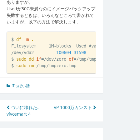
ありますが。
Usedが50G未満なのにイメージバックアップ
失敗するときは、いろんなところで書かれて
いますが、以下の方法で解決します。
$ 
df
-m
.
Filesystem     1M-blocks  Used Available Use% Mounte
/dev/vda2         
100604
31598
64690
33
% /

$ 
sudo
dd
if
=
/dev/zero 
of
=
/tmp/tmpzero.tmp 
bs
=
1M 
co
$ 
sudo
rm
ITっぽい話
投
ついに壊れた…
VP 1000万カンスト
vívosmart 4
稿
ナ
ビ