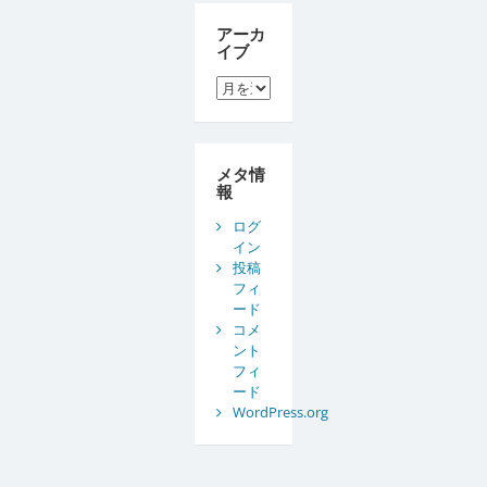
アーカ
イブ
ア
ー
カ
イ
ブ
メタ情
報
ログ
イン
投稿
フィ
ード
コメ
ント
フィ
ード
WordPress.org