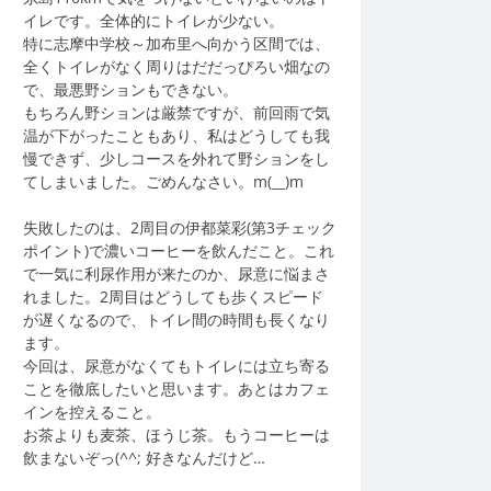
イレです。全体的にトイレが少ない。
特に志摩中学校～加布里へ向かう区間では、
全くトイレがなく周りはだだっぴろい畑なの
で、最悪野ションもできない。
もちろん野ションは厳禁ですが、前回雨で気
温が下がったこともあり、私はどうしても我
慢できず、少しコースを外れて野ションをし
てしまいました。ごめんなさい。m(__)m
失敗したのは、2周目の伊都菜彩(第3チェック
ポイント)で濃いコーヒーを飲んだこと。これ
で一気に利尿作用が来たのか、尿意に悩まさ
れました。2周目はどうしても歩くスピード
が遅くなるので、トイレ間の時間も長くなり
ます。
今回は、尿意がなくてもトイレには立ち寄る
ことを徹底したいと思います。あとはカフェ
インを控えること。
お茶よりも麦茶、ほうじ茶。もうコーヒーは
飲まないぞっ(^^; 好きなんだけど…