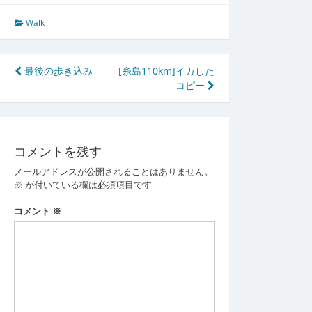
Walk
投
最後の歩き込み
[糸島110km]イカした
コピー
稿
ナ
ビ
コメントを残す
ゲ
メールアドレスが公開されることはありません。
ー
※
が付いている欄は必須項目です
シ
コメント
※
ョ
ン