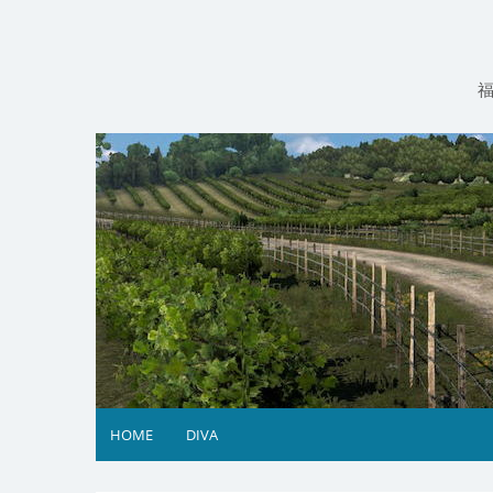
コ
ン
テ
ン
ツ
へ
ス
キ
ッ
プ
HOME
DIVA