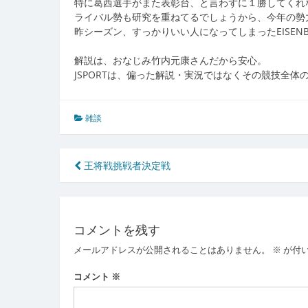
特に葛西選手がまた表彰台、と言わずに１勝してくれ
ライバル勢も研究を重ねてるでしょうから、今年の勢
昨シーズン、すっかりいい人になってしまったEISENB
解説は、おなじみ竹内元康さんだから安心。
JSPORTは、偏った解説・実況ではなくその競技全
雑談
投
王将戦挑戦者決定戦
稿
ナ
コメントを残す
ビ
メールアドレスが公開されることはありません。
※
が付
ゲ
ー
コメント
※
シ