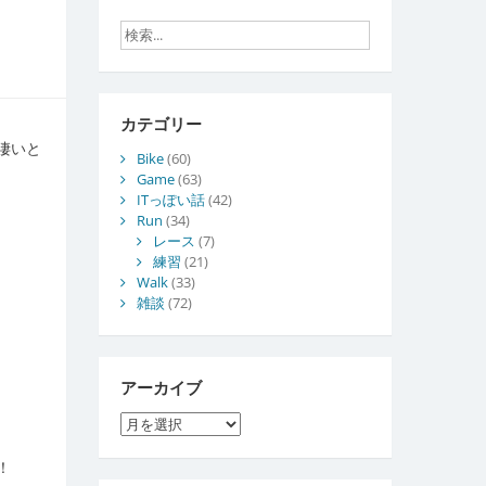
カテゴリー
凄いと
Bike
(60)
Game
(63)
ITっぽい話
(42)
Run
(34)
レース
(7)
練習
(21)
Walk
(33)
雑談
(72)
アーカイブ
ア
ー
カ
！
イ