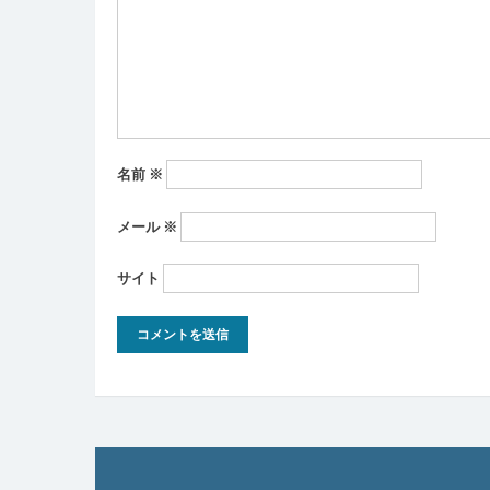
ョ
ン
名前
※
メール
※
サイト