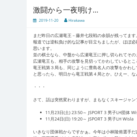
激闘から一夜明け…
2019-11-20
Hirakawa
まだ昨日の広瀬竜王－藤井七段戦の余韻が残ってます
報道では逆転負け的な記事が目立ちましたが、ほぼ必
思います。
並の棋士なら、中盤から広瀬竜王に押し切られてその
広瀬竜王も、相手の攻撃を見切ってかわしているとこ
竜王戦第３局も、同じように豊島名人の攻撃をかわし
と思ったら、明日から竜王戦第４局とか。ひえー、な
・・・
さて、話は突然変わりますが、まもなくスキージャン
11月23日(土) 23:50～ JSPORT 3 男子LH団体 Wi
11月24日(日) 19:20～ JSPORT 3 男子LH Wisla
いきなり団体戦からですかぁ。今年は小林陵侑選手だ