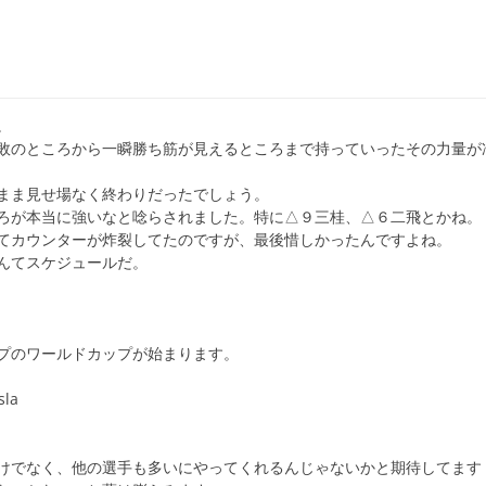
。
敗のところから一瞬勝ち筋が見えるところまで持っていったその力量が
まま見せ場なく終わりだったでしょう。
ろが本当に強いなと唸らされました。特に△９三桂、△６二飛とかね。
てカウンターが炸裂してたのですが、最後惜しかったんですよね。
んてスケジュールだ。
プのワールドカップが始まります。
sla
けでなく、他の選手も多いにやってくれるんじゃないかと期待してます