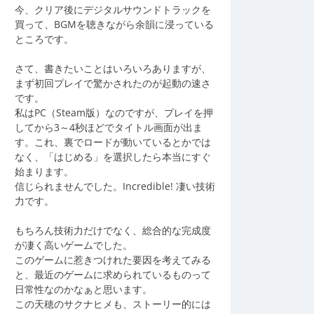
今、クリア後にデジタルサウンドトラックを
買って、BGMを聴きながら余韻に浸っている
ところです。
さて、書きたいことはいろいろありますが、
まず初回プレイで驚かされたのが起動の速さ
です。
私はPC（Steam版）なのですが、プレイを押
してから3～4秒ほどでタイトル画面が出ま
す。これ、裏でロードが動いているとかでは
なく、「はじめる」を選択したら本当にすぐ
始まります。
信じられませんでした。Incredible! 凄い技術
力です。
もちろん技術力だけでなく、総合的な完成度
が凄く高いゲームでした。
このゲームに惹きつけれた要因を考えてみる
と、最近のゲームに求められているものって
日常性なのかなぁと思います。
この天穂のサクナヒメも、ストーリー的には