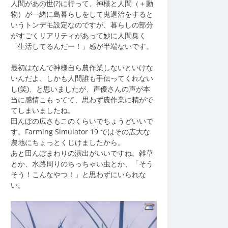
人間があの世(?)に行って、神様と人間（＋動
物）が一緒に島暮らしをして鬼退治をすると
いうトンデモ設定なのですが、暮らしの部分
がすごくリアリティがあって妙に人間臭く
「生活してるんだー！」感が半端ないです。
最初はなんで神様自ら農作業しないといけな
いんだよ、しかも人間誰も手伝ってくれない
し(笑)、と思いましたが、声優さんの声が本
当に感情こもってて、思わず農作業に精がで
てしまいましたね。
田んぼの広さもこのくらいでちょうどいいで
す。Farming Simulator 19 ではその広大な
農地にちょっとくじけましたから。
あと田んぼまわりの演出がいいですね。雑草
とか、水路周りのちっちゃい虫とか、「そう
そう！こんなやつ！」と思わずにいられな
い。