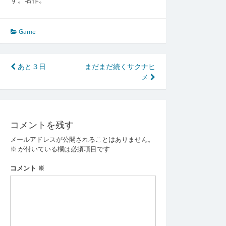
Game
投
あと３日
まだまだ続くサクナヒ
メ
稿
ナ
ビ
コメントを残す
ゲ
メールアドレスが公開されることはありません。
ー
※
が付いている欄は必須項目です
シ
コメント
※
ョ
ン