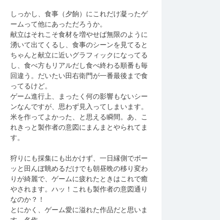
しっかし、食事（夕餉）にこれだけ凝ったゲ
ームって他にあっただろうか。
献立はそれこそ食材を増やせば無限のように
湧いて出てくるし、食事のシーンを見てると
ちゃんと献立に近いグラフィックになってる
し、食べ方もリアルだし食べ終わる順番も毎
回違う。だいたい田右衛門が一番最後まで食
ってるけど。
ゲーム進行上、まったく何の影響もないシー
ンなんですが、思わず見入ってしまいます。
米を作ってよかった、と思える瞬間。あ、こ
れきっと製作者の意図にまんまとやられてま
す。
狩りにも採集にも出かけず、一日縁側でボー
ッと田んぼ眺めるだけでも朝昼晩の移り変わ
りが綺麗で、ゲームに疲れたときはこれで癒
やされます。ハッ！これも製作者の意図通り
なのか？！
とにかく、ゲーム愛に溢れた作品だと思いま
す。名作。