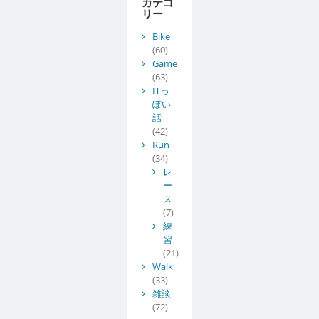
カテゴ
リー
Bike
(60)
Game
(63)
ITっ
ぽい
話
(42)
Run
(34)
レ
ー
ス
(7)
練
習
(21)
Walk
(33)
雑談
(72)