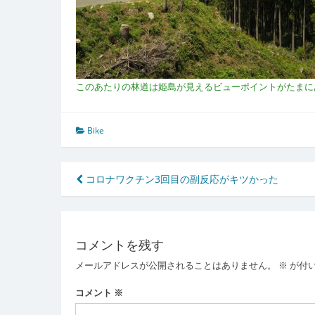
このあたりの林道は姫島が見えるビューポイントがたまに
Bike
投
コロナワクチン3回目の副反応がキツかった
稿
ナ
コメントを残す
ビ
メールアドレスが公開されることはありません。
※
が付
ゲ
ー
コメント
※