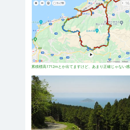
累積標高1712mとか出てますけど、あまり正確じゃない感