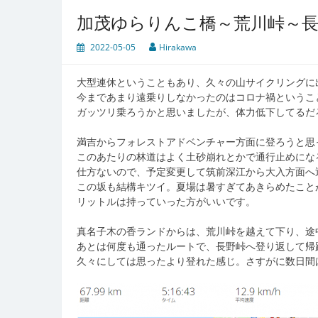
加茂ゆらりんこ橋～荒川峠～
2022-05-05
Hirakawa
大型連休ということもあり、久々の山サイクリングに
今まであまり遠乗りしなかったのはコロナ禍というこ
ガッツリ乗ろうかと思いましたが、体力低下してるだ
満吉からフォレストアドベンチャー方面に登ろうと思
このあたりの林道はよく土砂崩れとかで通行止めにな
仕方ないので、予定変更して筑前深江から大入方面へ
この坂も結構キツイ。夏場は暑すぎてあきらめたこと
リットルは持っていった方がいいです。
真名子木の香ランドからは、荒川峠を越えて下り、途
あとは何度も通ったルートで、長野峠へ登り返して帰
久々にしては思ったより登れた感じ。さすがに数日間