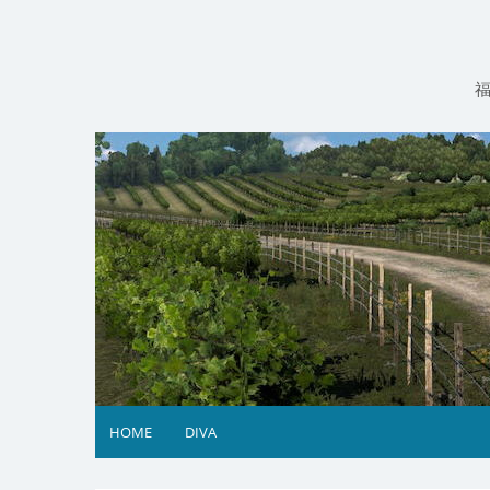
コ
ン
テ
ン
ツ
へ
ス
キ
ッ
プ
HOME
DIVA