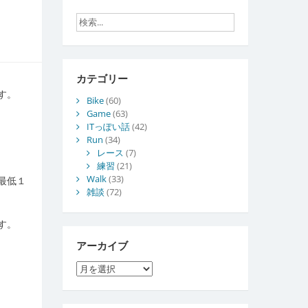
カテゴリー
す。
Bike
(60)
Game
(63)
ITっぽい話
(42)
Run
(34)
レース
(7)
練習
(21)
Walk
(33)
最低１
雑談
(72)
す。
アーカイブ
ア
ー
カ
イ