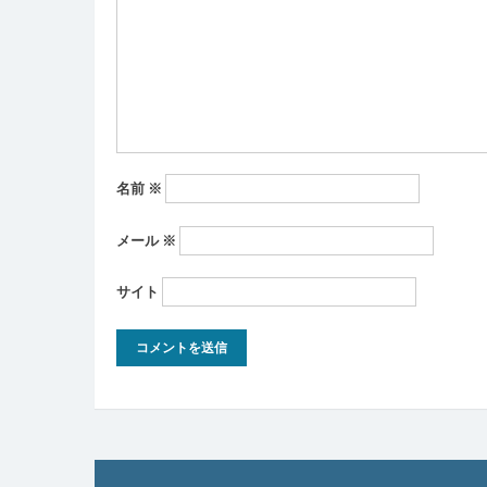
シ
ョ
ン
名前
※
メール
※
サイト