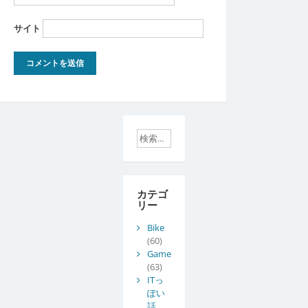
サイト
カテゴ
リー
Bike
(60)
Game
(63)
ITっ
ぽい
話