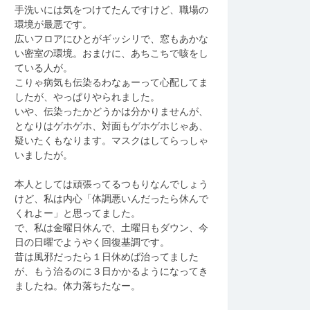
手洗いには気をつけてたんですけど、職場の
環境が最悪です。
広いフロアにひとがギッシリで、窓もあかな
い密室の環境。おまけに、あちこちで咳をし
ている人が。
こりゃ病気も伝染るわなぁーって心配してま
したが、やっぱりやられました。
いや、伝染ったかどうかは分かりませんが、
となりはゲホゲホ、対面もゲホゲホじゃあ、
疑いたくもなります。マスクはしてらっしゃ
いましたが。
本人としては頑張ってるつもりなんでしょう
けど、私は内心「体調悪いんだったら休んで
くれよー」と思ってました。
で、私は金曜日休んで、土曜日もダウン、今
日の日曜でようやく回復基調です。
昔は風邪だったら１日休めば治ってました
が、もう治るのに３日かかるようになってき
ましたね。体力落ちたなー。