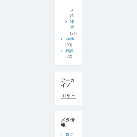
ー
ス
(7)
練
習
(21)
Walk
(33)
雑談
(72)
アーカ
イブ
ア
ー
カ
イ
ブ
メタ情
報
ログ