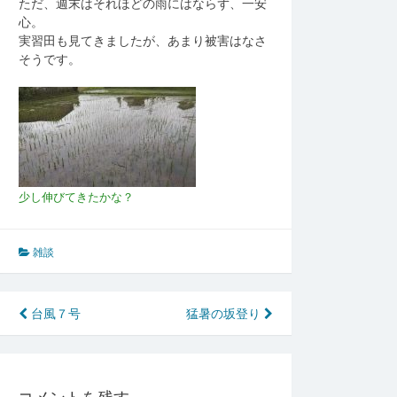
ただ、週末はそれほどの雨にはならず、一安
心。
実習田も見てきましたが、あまり被害はなさ
そうです。
少し伸びてきたかな？
雑談
投
台風７号
猛暑の坂登り
稿
ナ
コメントを残す