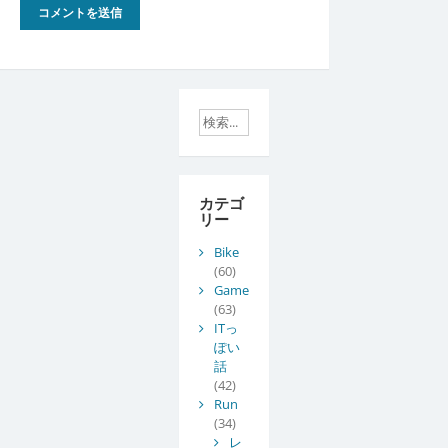
カテゴ
リー
Bike
(60)
Game
(63)
ITっ
ぽい
話
(42)
Run
(34)
レ