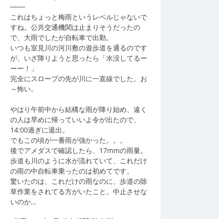
───
これはちょっと梅雨というレベルじゃないで
すね。公共交通機関は止まりそうだったの
で、大雨でしたが自転車で出勤。
いつも室見川の河川敷の遊歩道を通るのです
が、いざ降りようと思ったら「水没してるー
ーー！」
完全にスロープの先が川に一直線でした。お
～怖い。
やはり午前中から結構な雨が降り始め、遠く
の人は早めに帰っていいよ令が出たので、
14:00過ぎに退出。
でもこの頃が一番雨が強かった。。。
後でアメダスで確認したら、17mmの雨量。
歩道も川のように水が流れていて、これだけ
の雨の中自転車乗ったのは初めてです。
驚いたのは、これだけの雨なのに、歩道の除
草作業をされてる方がいたこと。中止させな
いのか…