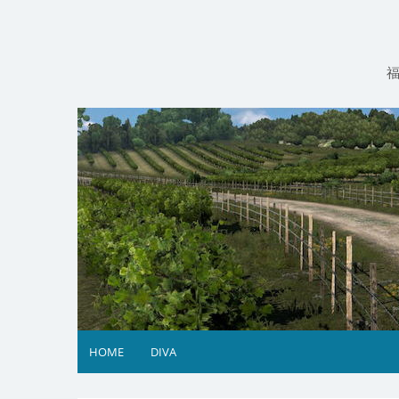
コ
ン
テ
ン
ツ
へ
ス
キ
ッ
プ
HOME
DIVA