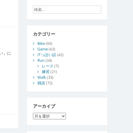
カテゴリー
Bike
(60)
Game
(63)
い」に
ITっぽい話
(42)
Run
(34)
レース
(7)
練習
(21)
Walk
(33)
雑談
(72)
アーカイブ
ア
ー
カ
イ