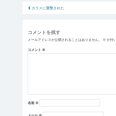
投
カラスに襲撃された
稿
ナ
コメントを残す
ビ
メールアドレスが公開されることはありません。
※
が付
ゲ
ー
コメント
※
シ
ョ
ン
名前
※
メール
※