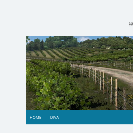
コ
ン
テ
ン
ツ
へ
ス
キ
ッ
プ
HOME
DIVA