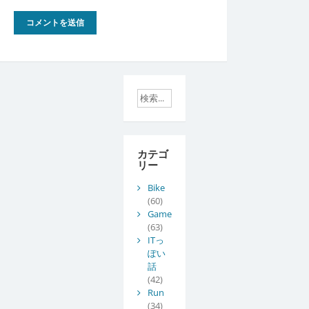
カテゴ
リー
Bike
(60)
Game
(63)
ITっ
ぽい
話
(42)
Run
(34)