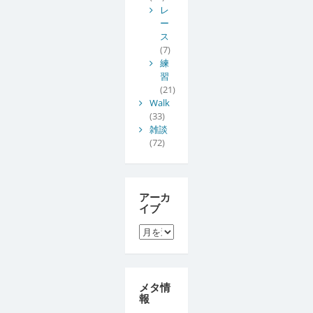
レ
ー
ス
(7)
練
習
(21)
Walk
(33)
雑談
(72)
アーカ
イブ
ア
ー
カ
イ
ブ
メタ情
報