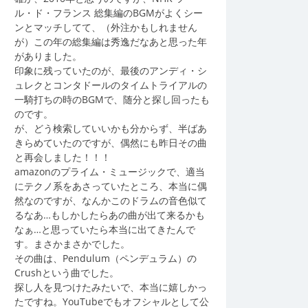
ル・ド・フランス 総集編のBGMがよくシー
ンとマッチしてて、（外注かもしれません
が）この年の総集編は秀逸だなあと思った年
がありました。
印象に残っていたのが、最後のアンディ・シ
ュレクとコンタドールのタイムトライアルの
一騎打ちの時のBGMで、随分と探し回ったも
のです。
が、どう検索していいかも分からず、半ばあ
きらめていたのですが、偶然にも昨日その曲
と再会しました！！！
amazonのプライム・ミュージックで、適当
にテクノ系をあさっていたところ、本当に偶
然なのですが、なんかこのドラムの音色似て
るなあ…もしかしたらあの曲が出て来るかも
なぁ…と思っていたら本当に出てきたんで
す。まさかまさかでした。
その曲は、Pendulum（ペンデュラム）の
Crushという曲でした。
探し人を見つけたみたいで、本当に嬉しかっ
たですね。YouTubeでもオフシャルとして公