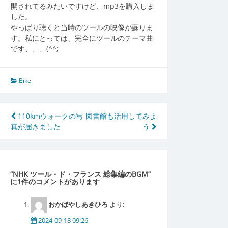
開されてるみたいですけど、mp3を購入しま
した。
やっぱり聴くと当時のツールの映像が蘇りま
す。私にとっては、完全にツールのテーマ曲
です、、、(^^;
Bike
投
110kmウォークの写
図書館も活用してみよ
真が届きました
う
稿
ナ
ビ
“
NHK ツール・ド・フランス 総集編のBGM
”
ゲ
に1件のコメントがあります
ー
おかばやしあきひろ
より:
シ
2024-09-18 09:26