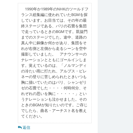
ョ
1990年か1989年のNHKのツールドフ
ン
ランス総集編に使われていたBGMを探
しています。お目当ては、その年の最
終ステージである、パリの石畳を集団
で走っているときのBGMです。凱旋門
までのステージでした。途中、道路の
真ん中に銅像か何かがあり、集団をそ
れが右側と左側から走るシーンを空中
撮影していました。 アナウンサーの
ナレーションとともにゴールインしま
す。覚えているのは、「ノルマンディ
の冷たい雨に打たれ、アルプス・ピレ
ネーの登りに苦しめられたときいつも
胸に描いていたのはパリ、シャンゼリ
ゼの石畳でした・・・・何時何分、そ
れぞれの思いを胸に・・・・・」とい
うナレーションも泣かせました。その
ときのBGMが知りたいのです。ご存じ
でしたら、曲名・アーチスト名を教え
てください。
返信