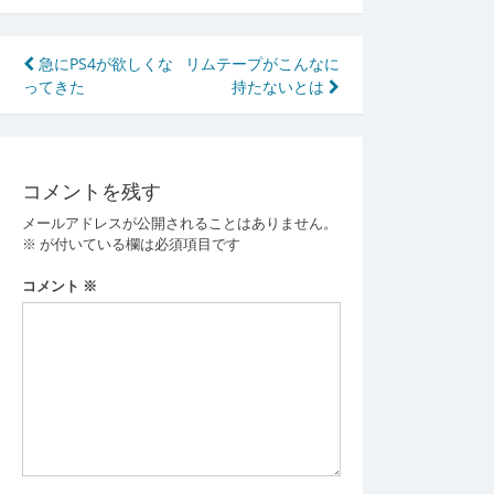
投
急にPS4が欲しくな
リムテープがこんなに
ってきた
持たないとは
稿
ナ
ビ
コメントを残す
ゲ
メールアドレスが公開されることはありません。
ー
※
が付いている欄は必須項目です
シ
コメント
※
ョ
ン