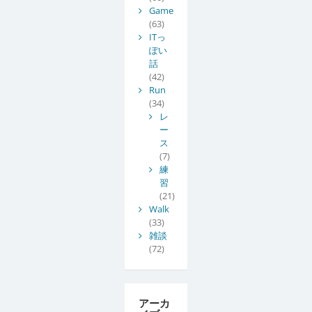
Game
(63)
ITっ
ぽい
話
(42)
Run
(34)
レ
ー
ス
(7)
練
習
(21)
Walk
(33)
雑談
(72)
アーカ