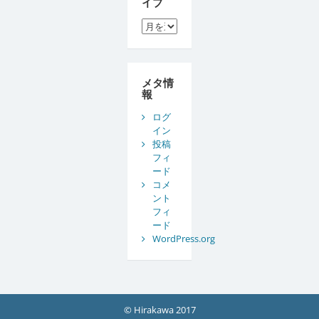
イブ
ア
ー
カ
イ
ブ
メタ情
報
ログ
イン
投稿
フィ
ード
コメ
ント
フィ
ード
WordPress.org
© Hirakawa 2017