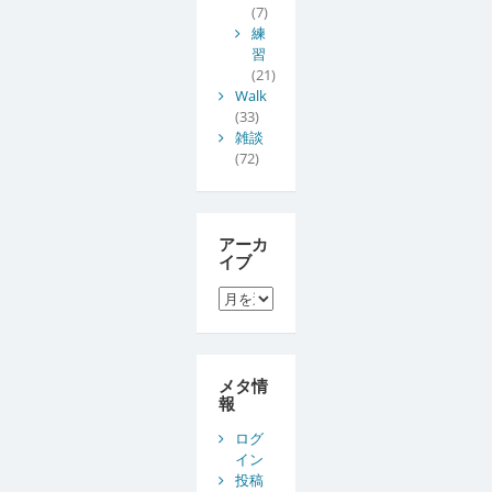
(7)
練
習
(21)
Walk
(33)
雑談
(72)
アーカ
イブ
ア
ー
カ
イ
ブ
メタ情
報
ログ
イン
投稿