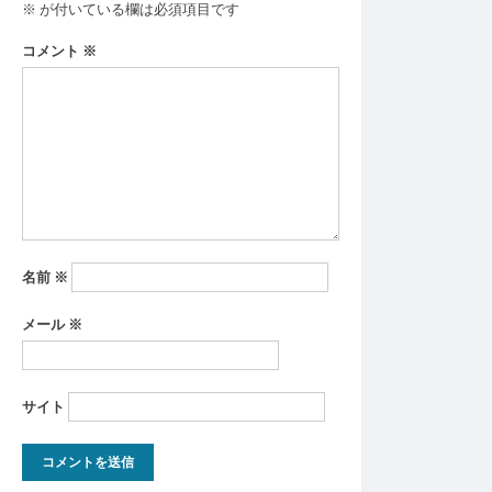
ゲ
※
が付いている欄は必須項目です
ー
コメント
※
シ
ョ
ン
名前
※
メール
※
サイト