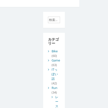
カテゴ
リー
Bike
(60)
Game
(63)
ITっ
ぽい
話
(42)
Run
(34)
レ
ー
ス