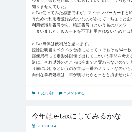
今まで、書類を作成して郵送していたので、てっきり2
知りませんでした。
e-Tax使ってみた感想ですが、マイナンバーカードと
うための利用者登録みたいなのがあって、ちょっと面
利用者識別番号やら、暗証番号（という名のパスワー
しまいました。ICカードを不正利用されないためと
e-Tax自体は便利だと思います。
控除証明書をペタペタ台紙に貼って（そもそもA4一
郵便局行って定形外郵便で出して…という手間を考え
逆に、それ以外のところは今までと変わらないので、
り前に出せるというのが実は一番のメリットなのかも
面倒な事務処理は、年が明けたらとっとと済ませたい
ITっぽい話
コメントする
今年はe-taxにしてみるかな
2018-01-04