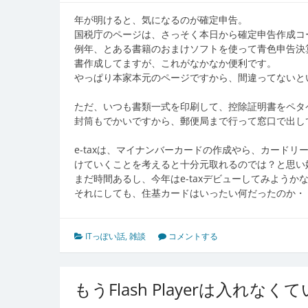
年が明けると、気になるのが確定申告。
国税庁のページは、さっそく本日から確定申告作成コ
例年、とある書籍のおまけソフトを使って青色申告決
書作成してますが、これがなかなか便利です。
やっぱり本家本元のページですから、間違ってないと
ただ、いつも書類一式を印刷して、控除証明書をペタ
封筒もでかいですから、郵便局まで行って窓口で出し
e-taxは、マイナンバーカードの作成やら、カード
けていくことを考えると十分元取れるのでは？と思い
まだ時間あるし、今年はe-taxデビューしてみようか
それにしても、住基カードはいったい何だったのか・
ITっぽい話
,
雑談
コメントする
もうFlash Playerは入れ