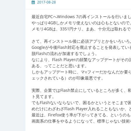
2017-08-28
最近自宅PCへWindows 7の再インストールを行いまし
やっぱり4GBしかメモリ使えないのは心もとないので。
メモリ4GBは、3351円ナリ。まあ、十分元は取れる
さて、再インストール後に必須アプリとかをいろいろ入れて
Googleが今後Flash対応を廃止することを発表し
脱Flashの流れが加速するでしょう。
なにより、Flash Playerの頻繁なアップデー
ある、ってことだと思います。
しかもアップデート時に、マ○フィーだかなんだか要
ェックされている）のが印象最悪です。
実際、企業ではFlash禁止にしているところが多く
ト見てます。
でもFlashないならないで、困るかというとそこまで困
めだけにわざわざFlash Player入れることもない
最近は、Firefox使う率が下がってきてる、というの
画面系の仕事をやるようになって、標準じゃない技術