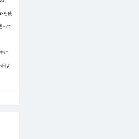
すね。
axを使
思って
中に
5日よ