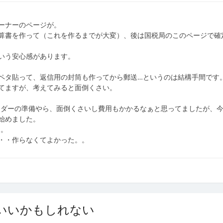
ーナーのページが。
算書を作って（これを作るまでが大変）、後は国税局のこのページで確
いう安心感があります。
ペタ貼って、返信用の封筒も作ってから郵送…というのは結構手間です
てますが、考えてみると面倒くさい。
リーダーの準備やら、面倒くさいし費用もかかるなぁと思ってましたが、
始めました。
な。
・・作らなくてよかった。。
なくていいかもしれない