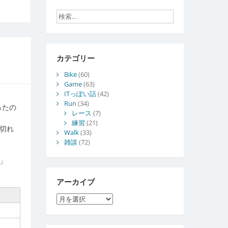
カテゴリー
Bike
(60)
Game
(63)
ITっぽい話
(42)
Run
(34)
ったの
レース
(7)
練習
(21)
が切れ
Walk
(33)
雑談
(72)
っ」
アーカイブ
ア
ー
カ
イ