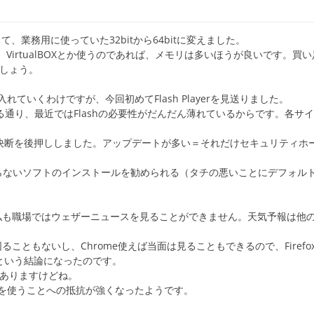
て、業務用に使っていた32bitから64bitに変えました。
VirtualBOXとか使うのであれば、メモリは多いほうが良いです。買
でしょう。
いくわけですが、今回初めてFlash Playerを見送りました。
ている通り、最近ではFlashの必要性がだんだん薄れているからです。各サ
トがその決断を後押ししました。アップデートが多い＝それだけセキュリティホ
らないソフトのインストールを勧められる（タチの悪いことにデフォル
、私も職場ではウェザーニュースを見ることができません。天気予報は他
ることもないし、Chrome使えば当面は見ることもできるので、Firefo
か、という結論になったのです。
もありますけどね。
を使うことへの抵抗が強くなったようです。