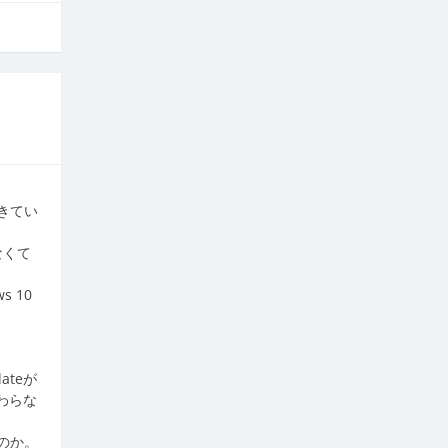
てきてい
なくて
 10
ateが
わらな
のか。