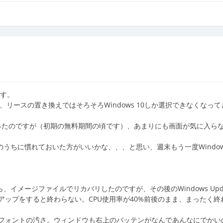
です。
が、リースの置き換えではそろそろWindows 10しか選択できなくなっ
ことがあったのですが（初期の無料期間の頃です）、あまりにも画面が気に入ら
今のうちに慣れておいた方がいいかな、、、と思い、週末もう一度Windows
ら、イメージファイルでリカバリしたのですが、その後のWindows Upd
ップをすると終わらない。CPU使用率が40%前後のまま、まったく終
フォントの汚さ。ウィンドウも右上のバッテンがなんであんなにでかい