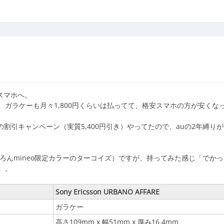
スマホへ。
ガラケーも月々1,800円くらいは払ってて、格安スマホの方が安くな
6ヶ月の割引キャンペーン（実質5,400円引き）やってたので、auの2年縛り
-M05（もちろんmineo限定カラーのターコイズ）ですが、持ってみた感じ「でか
。。
Sony Ericsson URBANO AFFARE
ガラケー
高さ109mm x 幅51mm x 厚み16.4mm