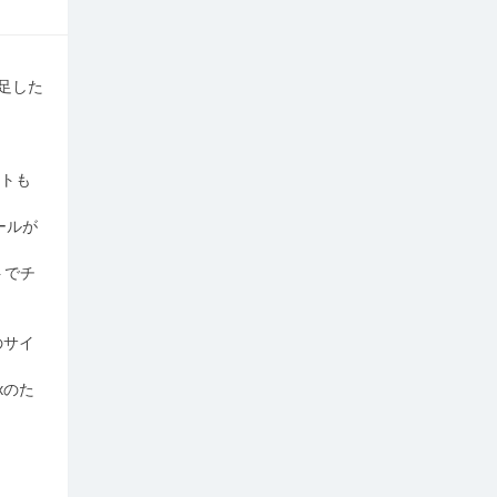
い足した
イトも
ールが
トでチ
のサイ
xのた