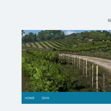
コ
ン
テ
ン
ツ
へ
ス
キ
ッ
プ
HOME
DIVA